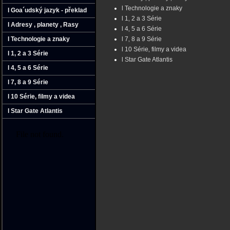
l Technologie a znaky
l Goa´udský jazyk - překlad
l 1‚ 2 a 3 Série
l Adresy ‚ planety ‚ Rasy
l 4‚ 5 a 6 Série
l Technologie a znaky
l 7‚ 8 a 9 Série
l 10 Série‚ filmy a videa
l 1‚ 2 a 3 Série
l Star Gate Atlantis
l 4‚ 5 a 6 Série
l 7‚ 8 a 9 Série
l 10 Série‚ filmy a videa
l Star Gate Atlantis