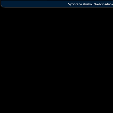
Vytvořeno službou
WebSnadno.