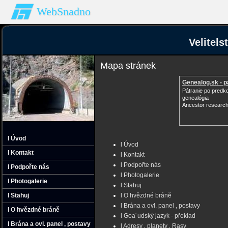
WebSnadno
Velitel
Mapa stránek
Genealog.sk - p
Pátranie po predk
genealógia
Ancestor research
l Úvod
l Úvod
l Kontakt
l Kontakt
l Podpořte nás
l Podpořte nás
l Photogalerie
l Photogalerie
l Stahuj
l Stahuj
l O hvězdné bráně
l Brána a ovl. panel ‚ postavy
l O hvězdné bráně
l Goa´udský jazyk - překlad
l Brána a ovl. panel ‚ postavy
l Adresy ‚ planety ‚ Rasy