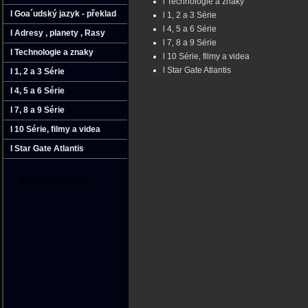
l Technologie a znaky
l Goa´udský jazyk - překlad
l 1‚ 2 a 3 Série
l 4‚ 5 a 6 Série
l Adresy ‚ planety ‚ Rasy
l 7‚ 8 a 9 Série
l Technologie a znaky
l 10 Série‚ filmy a videa
l Star Gate Atlantis
l 1‚ 2 a 3 Série
l 4‚ 5 a 6 Série
l 7‚ 8 a 9 Série
l 10 Série‚ filmy a videa
l Star Gate Atlantis