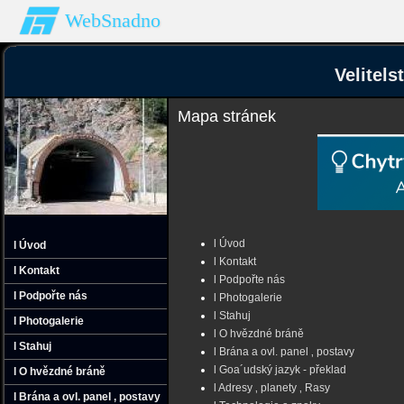
WebSnadno
Velitel
Mapa stránek
l Úvod
l Úvod
l Kontakt
l Kontakt
l Podpořte nás
l Podpořte nás
l Photogalerie
l Stahuj
l Photogalerie
l O hvězdné bráně
l Stahuj
l Brána a ovl. panel ‚ postavy
l Goa´udský jazyk - překlad
l O hvězdné bráně
l Adresy ‚ planety ‚ Rasy
l Brána a ovl. panel ‚ postavy