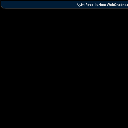
Vytvořeno službou
WebSnadno.