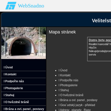
WebSnadno
Velitel
Mapa stránek
Domy, byty, po
Realitní kancelář
Hlučín
Nákup/prodej/pron
servis
l Úvod
l Úvod
l Kontakt
l Kontakt
l Podpořte nás
l Podpořte nás
l Photogalerie
l Photogalerie
l Stahuj
l Stahuj
l O hvězdné bráně
l Brána a ovl. panel ‚ postavy
l O hvězdné bráně
l Goa´udský jazyk - překlad
l Brána a ovl. panel ‚ postavy
l Adresy ‚ planety ‚ Rasy