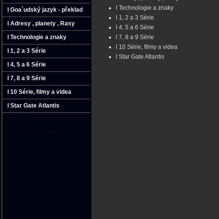
l Technologie a znaky
l Goa´udský jazyk - překlad
l 1‚ 2 a 3 Série
l Adresy ‚ planety ‚ Rasy
l 4‚ 5 a 6 Série
l Technologie a znaky
l 7‚ 8 a 9 Série
l 10 Série‚ filmy a videa
l 1‚ 2 a 3 Série
l Star Gate Atlantis
l 4‚ 5 a 6 Série
l 7‚ 8 a 9 Série
l 10 Série‚ filmy a videa
l Star Gate Atlantis