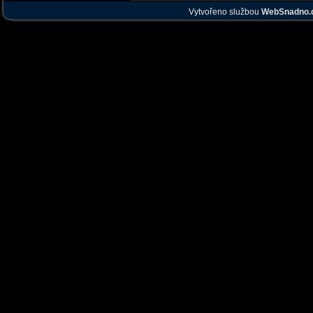
Vytvořeno službou
WebSnadno.