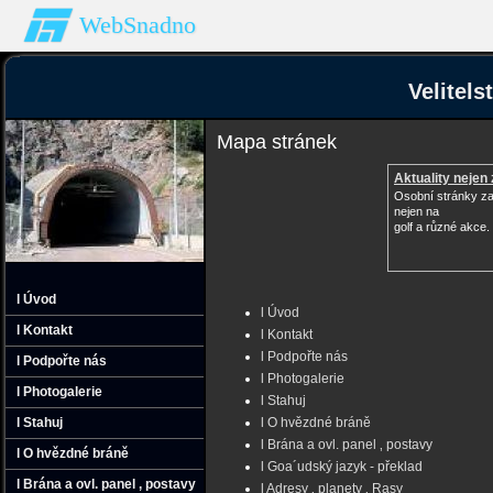
WebSnadno
Velitel
Mapa stránek
Aktuality nejen 
Osobní stránky z
nejen na
golf a různé akce.
l Úvod
l Úvod
l Kontakt
l Kontakt
l Podpořte nás
l Podpořte nás
l Photogalerie
l Photogalerie
l Stahuj
l Stahuj
l O hvězdné bráně
l Brána a ovl. panel ‚ postavy
l O hvězdné bráně
l Goa´udský jazyk - překlad
l Brána a ovl. panel ‚ postavy
l Adresy ‚ planety ‚ Rasy