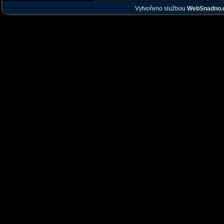
Vytvořeno službou
WebSnadno.