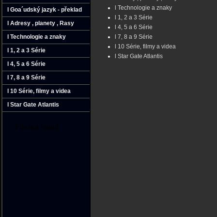
l Technologie a znaky
l Goa´udský jazyk - překlad
l 1‚ 2 a 3 Série
l Adresy ‚ planety ‚ Rasy
l 4‚ 5 a 6 Série
l Technologie a znaky
l 7‚ 8 a 9 Série
l 10 Série‚ filmy a videa
l 1‚ 2 a 3 Série
l Star Gate Atlantis
l 4‚ 5 a 6 Série
l 7‚ 8 a 9 Série
l 10 Série‚ filmy a videa
l Star Gate Atlantis