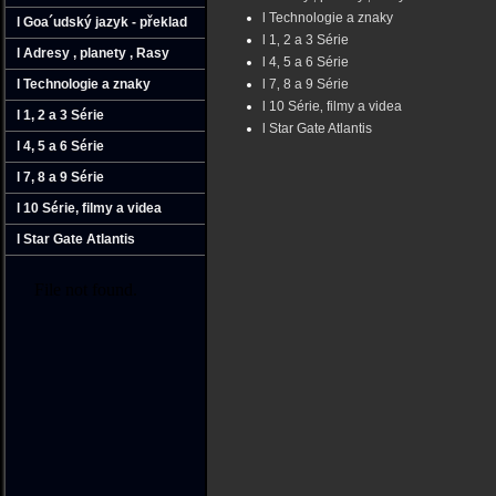
l Technologie a znaky
l Goa´udský jazyk - překlad
l 1‚ 2 a 3 Série
l Adresy ‚ planety ‚ Rasy
l 4‚ 5 a 6 Série
l Technologie a znaky
l 7‚ 8 a 9 Série
l 10 Série‚ filmy a videa
l 1‚ 2 a 3 Série
l Star Gate Atlantis
l 4‚ 5 a 6 Série
l 7‚ 8 a 9 Série
l 10 Série‚ filmy a videa
l Star Gate Atlantis