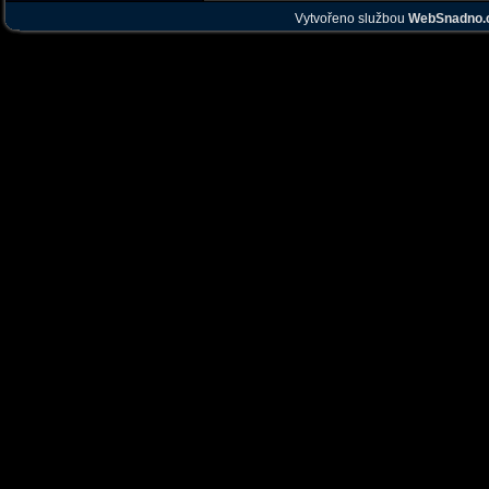
Vytvořeno službou
WebSnadno.