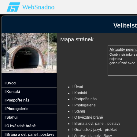
WebSnadno
Velitel
Mapa stránek
Aktuality nejen 
Osobní stránky z
nejen na
golf a různé akce.
l Úvod
l Úvod
l Kontakt
l Kontakt
l Podpořte nás
l Podpořte nás
l Photogalerie
l Photogalerie
l Stahuj
l Stahuj
l O hvězdné bráně
l Brána a ovl. panel ‚ postavy
l O hvězdné bráně
l Goa´udský jazyk - překlad
l Brána a ovl. panel ‚ postavy
l Adresy ‚ planety ‚ Rasy