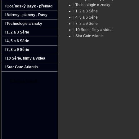
l Technologie a znaky
l Goa´udský jazyk - překlad
l 1‚ 2 a 3 Série
l Adresy ‚ planety ‚ Rasy
l 4‚ 5 a 6 Série
l Technologie a znaky
l 7‚ 8 a 9 Série
l 10 Série‚ filmy a videa
l 1‚ 2 a 3 Série
l Star Gate Atlantis
l 4‚ 5 a 6 Série
l 7‚ 8 a 9 Série
l 10 Série‚ filmy a videa
l Star Gate Atlantis