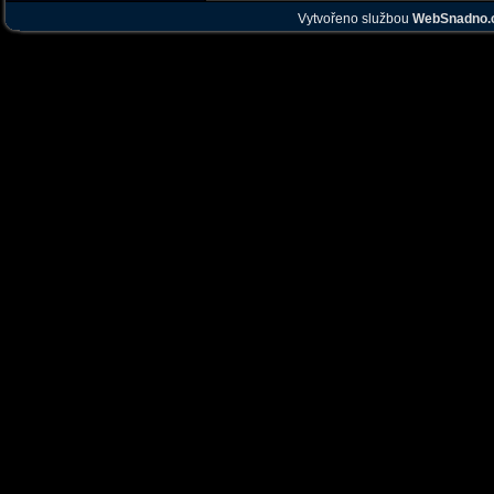
Vytvořeno službou
WebSnadno.