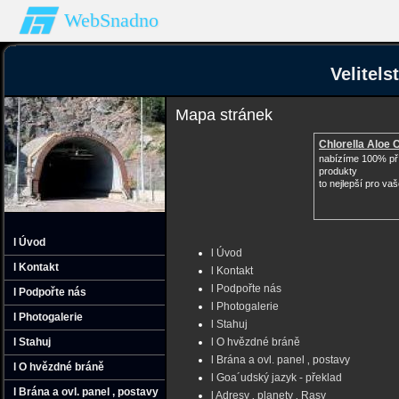
WebSnadno
Velitel
Mapa stránek
Chlorella Aloe
nabízíme 100% př
produkty
to nejlepší pro vaš
l Úvod
l Úvod
l Kontakt
l Kontakt
l Podpořte nás
l Podpořte nás
l Photogalerie
l Photogalerie
l Stahuj
l Stahuj
l O hvězdné bráně
l Brána a ovl. panel ‚ postavy
l O hvězdné bráně
l Goa´udský jazyk - překlad
l Brána a ovl. panel ‚ postavy
l Adresy ‚ planety ‚ Rasy