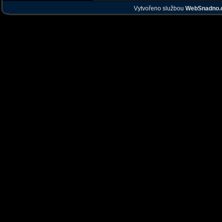
Vytvořeno službou
WebSnadno.