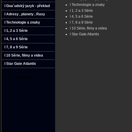
l Technologie a znaky
l Goa´udský jazyk - překlad
l 1‚ 2 a 3 Série
l Adresy ‚ planety ‚ Rasy
l 4‚ 5 a 6 Série
l Technologie a znaky
l 7‚ 8 a 9 Série
l 10 Série‚ filmy a videa
l 1‚ 2 a 3 Série
l Star Gate Atlantis
l 4‚ 5 a 6 Série
l 7‚ 8 a 9 Série
l 10 Série‚ filmy a videa
l Star Gate Atlantis