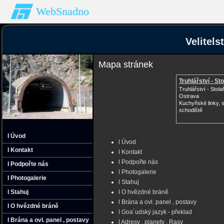
WebSnadno
Velitel
Mapa stránek
Truhlářství - Sto
Truhlářství - Stola
Ostrava
Kuchyňské linky, s
schodiště
l Úvod
l Úvod
l Kontakt
l Kontakt
l Podpořte nás
l Podpořte nás
l Photogalerie
l Photogalerie
l Stahuj
l Stahuj
l O hvězdné bráně
l Brána a ovl. panel ‚ postavy
l O hvězdné bráně
l Goa´udský jazyk - překlad
l Brána a ovl. panel ‚ postavy
l Adresy ‚ planety ‚ Rasy