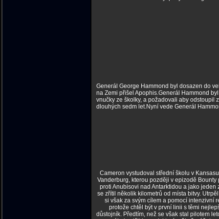
Generál George Hammond byl dosazen do vel
na Zemi přišel Apophis.Generál Hammond byl v
vnučky ze školky, a požadovali aby odstoupi
dlouhých sedm let.Nyní vede Generál Hammon
Cameron vystudoval střední školu v Kansasu,
Vanderburg, kterou později v epizodě Bounty p
proti Anubisovi nad Antarktidou a jako jeden z
se zřítil několik kilometrů od místa bitvy. Utr
si však za svým cílem a pomocí intenzivní re
protože chtěl být v první linii s těmi nej
důstojník. Předtím, než se však stal pilotem 