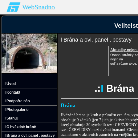
WebSnadno
Velitel
l Brána a ovl. panel ‚ postavy
Aktuality nejen 
Osobní stránky z
nejen na
golf a různé akce.
l Úvod
.:
l
Brána ,
l Kontakt
l Podpořte nás
Brána
l Photogalerie
Hvězdná brána je kruh o průměru cca. 6m, vy
l Stahuj
obsahuje 9 zámků (jen 7 jich je aktivních;zbýva
který obsahuje 39 symbolů tzv.: CHEVRONY. T
l O hvězdné bráně
tzv.: ČERVÍ DÍRY mezi dvěmi branami. Chvronů 
uzamknou v aktivních zámcích na vnějším kruh
l Brána a ovl. panel ‚ postavy