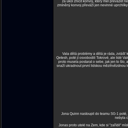
za úkol zničit konvoj, který měl převážet nep
zmíněný konvoj převáží jen nevinné uprchlíky 
Vala dělá problémy a dělá je ráda, zvlášť 
Qetesh, poté jí osvobodili Tokrové, ale lidé V
proto musela postarat o sebe, jak jen to šlo,
snaží ukradnout první lidskou mězihvězdnou l
Jona Quinn nastoupil do teamu SG-1 poté, co
nebyla c
Jonas proto utekl na Zem, kde si "zařídil" 