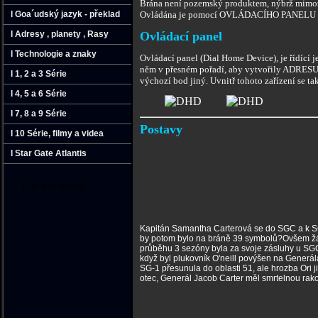
Brána není pozemský produktem, nýbrž mimozem
l Goa´udský jazyk - překlad
Ovládána je pomocí OVLÁDACÍHO PANELU nebo
l Adresy ‚ planety ‚ Rasy
Ovládací panel
l Technologie a znaky
Ovládací panel (Dial Home Device), je řídící 
něm v přesném pořadí, aby vytvořily ADRESU. 
l 1‚ 2 a 3 Série
výchozí bod jiný. Uvnitř tohoto zařízení se t
l 4‚ 5 a 6 Série
l 7‚ 8 a 9 Série
Postavy
l 10 Série‚ filmy a videa
l Star Gate Atlantis
Kapitán Samantha Carterová se do SGC a k SG-1
by potom bylo na bráně 39 symbolů?Ovšem žádn
průběhu 3 sezóny byla za svoje zásluhy u SG
když byl plukovník O'neill povýšen na Generá
SG-1 přesunula do oblasti 51, ale hrozba Ori j
otec, Generál Jacob Carter měl smrtelnou rak