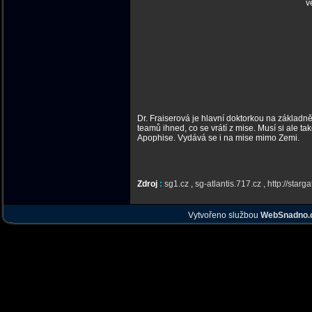
v
Dr. Fraiserová je hlavní doktorkou na základn
teamů ihned, co se vrátí z mise. Musí si ale ta
Apophise. Vydává se i na mise mimo Zemi.
Zdroj
:
sg1.cz
,
sg-atlantis.717.cz , http://starga
Vytvořeno službou
WebSnadno.