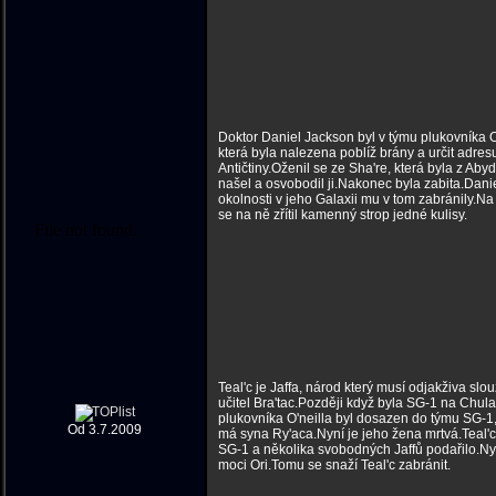
Doktor Daniel Jackson byl v týmu plukovníka O
která byla nalezena poblíž brány a určit adres
Antičtiny.Oženil se ze Sha're, která byla z Abyd
našel a osvobodil ji.Nakonec byla zabita.Daniel
okolnosti v jeho Galaxii mu v tom zabránily.
se na ně zřítil kamenný strop jedné kulisy.
Teal'c je Jaffa, národ který musí odjakživa slo
učitel Bra'tac.Později když byla SG-1 na Chul
plukovníka O'neilla byl dosazen do týmu SG-1, j
Od 3.7.2009
má syna Ry'aca.Nyní je jeho žena mrtvá.Teal'c
SG-1 a několika svobodných Jaffů podařilo.Nyn
moci Ori.Tomu se snaží Teal'c zabránit.