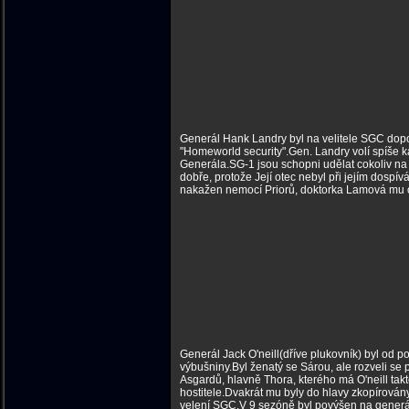
Generál Hank Landry byl na velitele SGC do
"Homeworld security".Gen. Landry volí spíše
Generála.SG-1 jsou schopni udělat cokoliv na
dobře, protože Její otec nebyl při jejím dospí
nakažen nemocí Priorů, doktorka Lamová mu o
Generál Jack O'neill(dříve plukovník) byl od p
výbušniny.Byl ženatý se Sárou, ale rozveli se p
Asgardů, hlavně Thora, kterého má O'neill tak
hostitele.Dvakrát mu byly do hlavy zkopírová
velení SGC.V 9 sezóně byl povýšen na gener